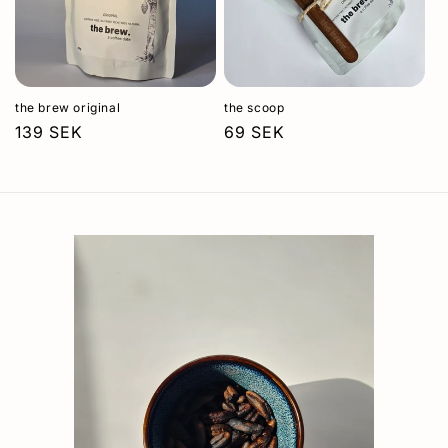
the brew original
the scoop
Ordinarie
139 SEK
Ordinarie
69 SEK
pris
pris