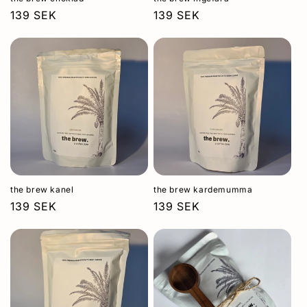
Ordinarie
139 SEK
Ordinarie
139 SEK
pris
pris
the brew kanel
the brew kardemumma
Ordinarie
139 SEK
Ordinarie
139 SEK
pris
pris