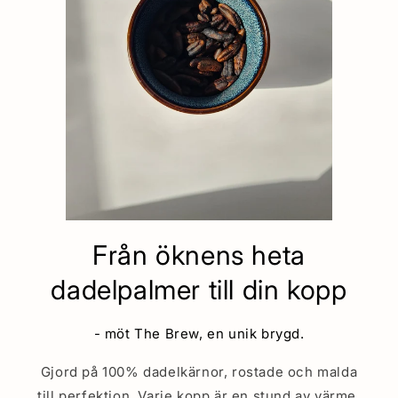
Från öknens heta
dadelpalmer till din kopp
- möt The Brew, en unik brygd.
Gjord på 100% dadelkärnor, rostade och malda
till perfektion. Varje kopp är en stund av värme,